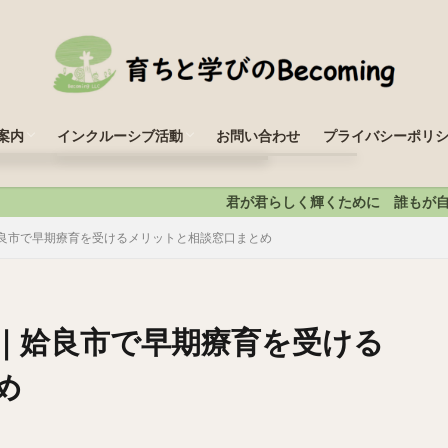
姶
案内
インクルーシブ活動
お問い合わせ
プライバシーポリ
ども・生活ソーシャルサポートセンター
こども料理教室
課後等デイサービスハーフアステップ
モルックサークル
労継続支援B型ビカミングワークス
ヒュッゲな居場所
童発達支援
課後等デイサービス
育所等訪問支援
談支援
君が君らしく輝くために 誰もが自分らしく生きることを認
coming
coming
良市で早期療育を受けるメリットと相談窓口まとめ
｜姶良市で早期療育を受ける
め