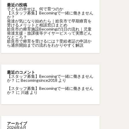
最近の投稿
子どもの幸せは、何で育つのか
【スタッフ募集】Becomingで一緒に働きません
か？
発達が気になり始めたら｜姶良市で早期療育を
受けるメリットと相談窓口まとめ
姶良市の療育施設Becomingの1日の流れ｜児童
発達支援・放課後等デイサービスって実際どん
なところ？
姶良市で療育を受けるには？受給者証の申請か
ら通所開始までの流れをわかりやすく解説
最近のコメント
【スタッフ募集】Becomingで一緒に働きません
か？
に
Becomingsince2018
より
【スタッフ募集】Becomingで一緒に働きません
か？
に
川越
より
アーカイブ
2026年6月