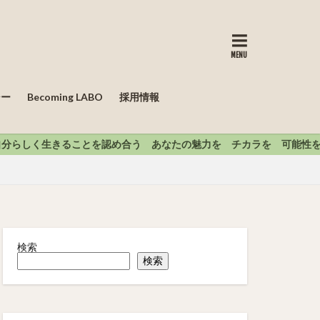
良市の児童発達支援・放課後等デイサ
シー
Becoming LABO
採用情報
め合う あなたの魅力を チカラを 可能性を 最大限に引き出したい
検索
検索