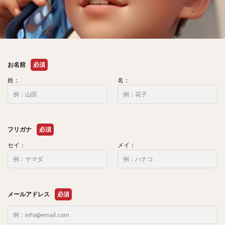
お名前
必須
姓：
名：
フリガナ
必須
セイ：
メイ：
メールアドレス
必須