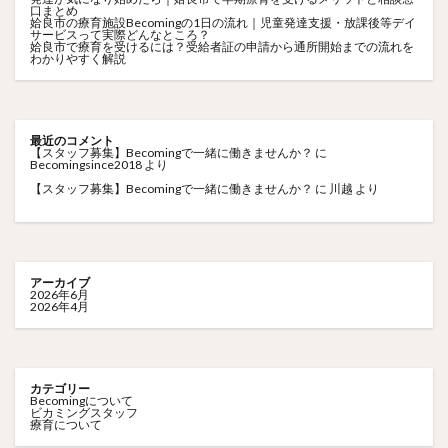
口まとめ
姶良市の療育施設Becomingの1日の流れ｜児童発達支援・放課後等デイ
サービスって実際どんなところ？
姶良市で療育を受けるには？受給者証の申請から通所開始までの流れを
わかりやすく解説
最近のコメント
【スタッフ募集】Becomingで一緒に働きませんか？
に
Becomingsince2018
より
【スタッフ募集】Becomingで一緒に働きませんか？
に
川越
より
アーカイブ
2026年6月
2026年4月
カテゴリー
Becomingについて
ビカミングスタッフ
療育について