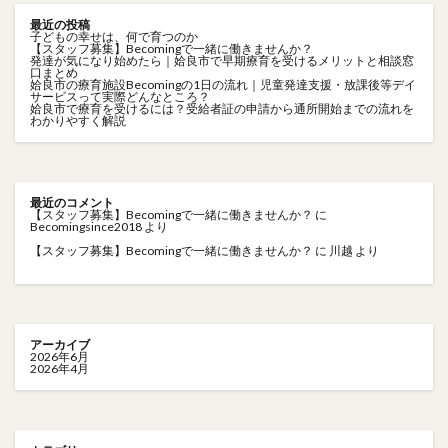
最近の投稿
子どもの幸せは、何で育つのか
【スタッフ募集】Becomingで一緒に働きませんか？
発達が気になり始めたら｜姶良市で早期療育を受けるメリットと相談窓
口まとめ
姶良市の療育施設Becomingの1日の流れ｜児童発達支援・放課後等デイ
サービスって実際どんなところ？
姶良市で療育を受けるには？受給者証の申請から通所開始までの流れを
わかりやすく解説
最近のコメント
【スタッフ募集】Becomingで一緒に働きませんか？
に
Becomingsince2018
より
【スタッフ募集】Becomingで一緒に働きませんか？
に
川越
より
アーカイブ
2026年6月
2026年4月